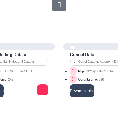
keting Datası
Güncel Data
talar
,
Kategorili Datalar
Genel Datalar
,
Kategorili Da
025] GÜNCEL TARİHLİ!
Php:
[2025] GÜNCEL TARİ
leme:
243
Görüntüleme:
289
ku
Devamını oku