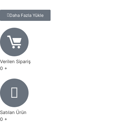
Daha Fazla Yükle
Verilen Sipariş
0
+
Satılan Ürün
0
+