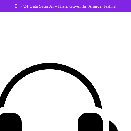
7/24 Data Satın Al – Hızlı, Güvenilir, Anında Teslim!