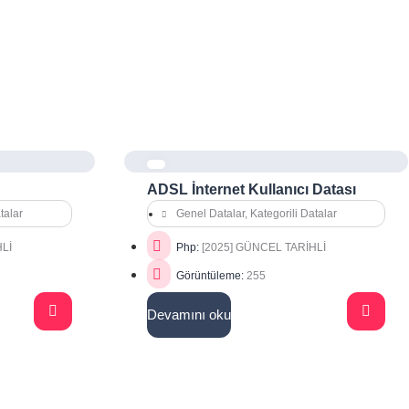
ADSL İnternet Kullanıcı Datası
talar
Genel Datalar
,
Kategorili Datalar
HLİ
Php:
[2025] GÜNCEL TARİHLİ
Görüntüleme:
255
Devamını oku