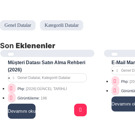
Genel Datalar
Kategorili Datalar
Son
Eklenenler
Müşteri Datası Satın Alma Rehberi
E-Mail Mar
(2026)
Genel Da
Genel Datalar
,
Kategorili Datalar
Php:
[2
Php:
[2026] GÜNCEL TARİHLİ
Görüntü
Görüntüleme:
196
Devamını o
Devamını oku