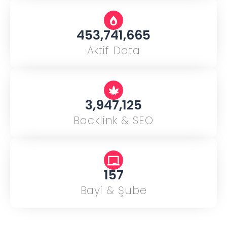
453,741,665
Aktif Data
3,947,125
Backlink & SEO
157
Bayi & Şube