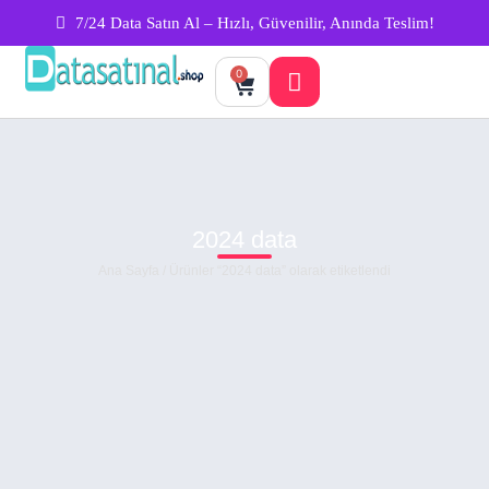
7/24 Data Satın Al – Hızlı, Güvenilir, Anında Teslim!
0
2024 data
Ana Sayfa
/ Ürünler “2024 data” olarak etiketlendi