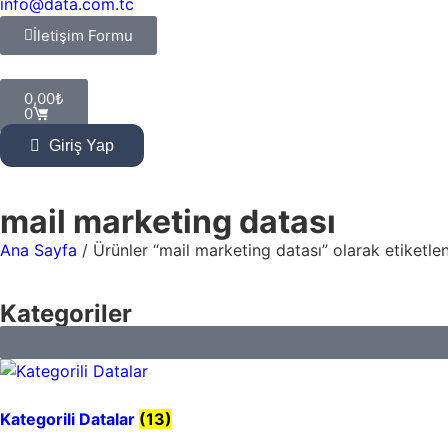
info@data.com.tc
İletişim Formu
0,00
₺
0
Giriş Yap
mail marketing datası
Ana Sayfa
/ Ürünler “mail marketing datası” olarak etiketle
Kategoriler
Kategorili Datalar
(13)