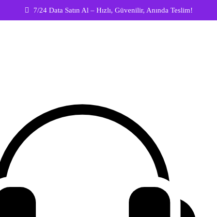
7/24 Data Satın Al – Hızlı, Güvenilir, Anında Teslim!