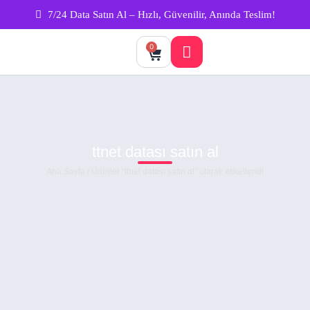
7/24 Data Satın Al – Hızlı, Güvenilir, Anında Teslim!
0
ttnet datası satın al
Ana Sayfa
/ Ürünler “ttnet datası satın al” olarak etiketlendi