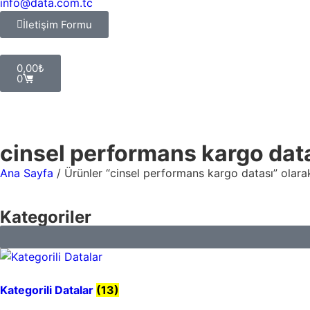
info@data.com.tc
İletişim Formu
0,00
₺
0
Giriş Yap
cinsel performans kargo dat
Ana Sayfa
/ Ürünler “cinsel performans kargo datası” olarak
Kategoriler
Kategorili Datalar
(13)