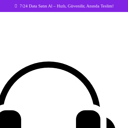
7/24 Data Satın Al – Hızlı, Güvenilir, Anında Teslim!