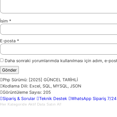
İsim
*
E-posta
*
Daha sonraki yorumlarımda kullanılması için adım, e-post
Php Sürümü:
[2025] GÜNCEL TARİHLİ
Kodlama Dili:
Excel, SQL, MYSQL, JSON
Görüntüleme Sayısı:
205
Sipariş & Sorular
Teknik Destek
WhatsApp Sipariş 7/24
Her Kategoride Aktif Data Satın Al!
13
Toplam Ürün Sayısı :