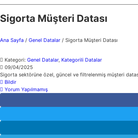
Sigorta Müşteri Datası
Ana Sayfa
/
Genel Datalar
/ Sigorta Müşteri Datası
Kategori:
Genel Datalar
,
Kategorili Datalar
09/04/2025
Sigorta sektörüne özel, güncel ve filtrelenmiş müşteri datası. 
Bildir
Yorum Yapılmamış