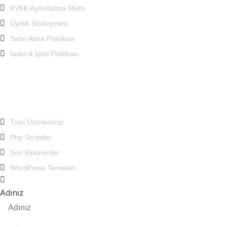
KVKK Aydınlatma Metni
Üyelik Sözleşmesi
Satın Alma Politikası
İadet & İptal Politikası
Ürün Kategorileri
Tüm Ürünlerimiz
Php Scriptler
Son Eklenenler
WordPress Temaları
Bizimle bu form aracılığıyla en hızılı şekilde iletişime geçebilirsiniz!
Adınız