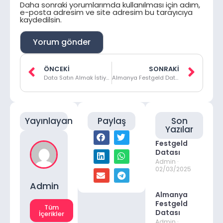
Daha sonraki yorumlarımda kullanılması için adım,
e-posta adresim ve site adresim bu tarayıcıya
kaydedilsin.
ÖNCEKI
SONRAKI
Data Satın Almak İstiyorum
Almanya Festgeld Datası
Yayınlayan
Paylaş
Son
Yazılar
Festgeld
Datası
Admin
02/03/2025
Admin
Almanya
Festgeld
Tüm
Datası
İçerikler
Admin