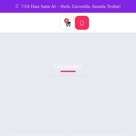
7/24 Data Satın Al – Hızlı, Güvenilir, Anında Teslim!
0
Hizmetler
Ana Sayfa
/ Hizmetler