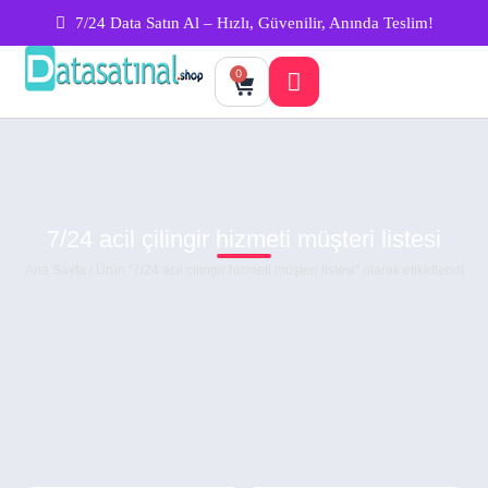
7/24 Data Satın Al – Hızlı, Güvenilir, Anında Teslim!
0
7/24 acil çilingir hizmeti müşteri listesi
Ana Sayfa
/ Ürün “7/24 acil çilingir hizmeti müşteri listesi” olarak etiketlendi