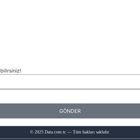
ilirsiniz!
GÖNDER
© 2025 Data.com.tc — Tüm hakları saklıdır.