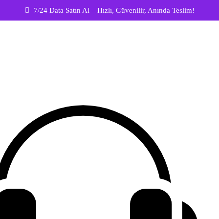
7/24 Data Satın Al – Hızlı, Güvenilir, Anında Teslim!