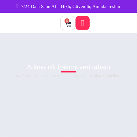
7/24 Data Satın Al – Hızlı, Güvenilir, Anında Teslim!
0
Adana cilt bakımı veri tabanı
Ana Sayfa
/ Ürün “Adana cilt bakımı veri tabanı” olarak etiketlendi