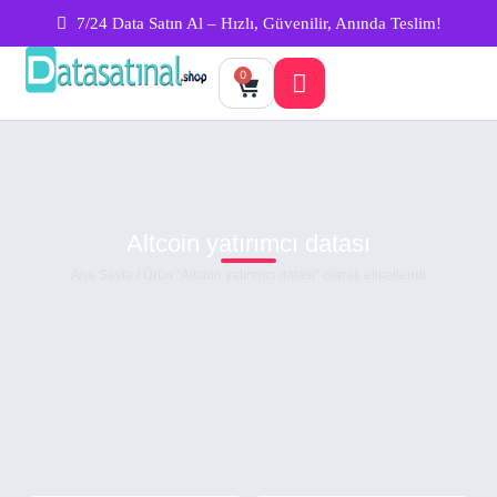
7/24 Data Satın Al – Hızlı, Güvenilir, Anında Teslim!
0
Altcoin yatırımcı datası
Ana Sayfa
/ Ürün “Altcoin yatırımcı datası” olarak etiketlendi