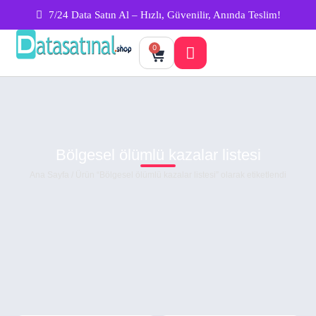
7/24 Data Satın Al – Hızlı, Güvenilir, Anında Teslim!
0
Bölgesel ölümlü kazalar listesi
Ana Sayfa
/ Ürün “Bölgesel ölümlü kazalar listesi” olarak etiketlendi