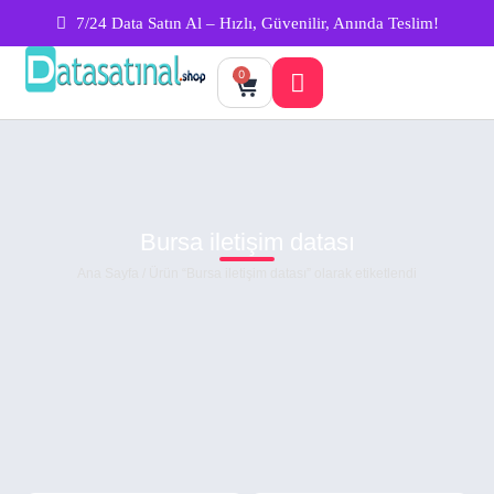
7/24 Data Satın Al – Hızlı, Güvenilir, Anında Teslim!
0
Bursa iletişim datası
Ana Sayfa
/ Ürün “Bursa iletişim datası” olarak etiketlendi