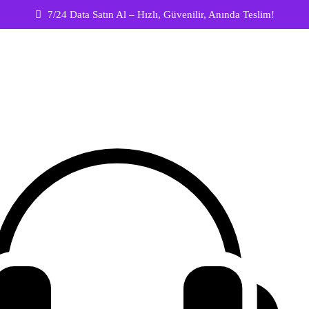
7/24 Data Satın Al – Hızlı, Güvenilir, Anında Teslim!