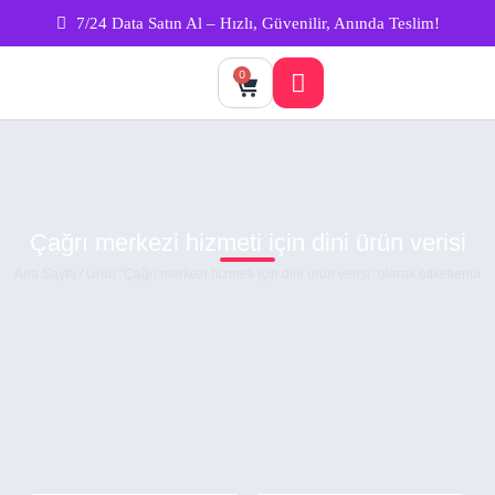
7/24 Data Satın Al – Hızlı, Güvenilir, Anında Teslim!
0
Çağrı merkezi hizmeti için dini ürün verisi
Ana Sayfa
/ Ürün “Çağrı merkezi hizmeti için dini ürün verisi” olarak etiketlendi