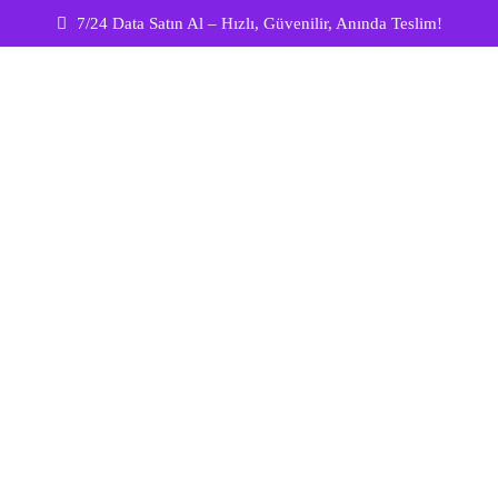
7/24 Data Satın Al – Hızlı, Güvenilir, Anında Teslim!