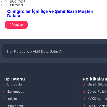
03/01/2025
Hizmetler
Çilingirciler İçin İlçe ve Şehir Bazlı Müşteri
Datası
Detaylar
Her Kategoride Aktif Data Satın Al!
Hızlı Menü
Politikalar
Ana Sayfa
Gizlilik Sözl
Hakkımızda
Çerez Politik
İletişim
KVKK Aydınl
Ürünlerimiz
Üyelik Sözle