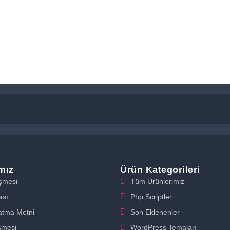
ımız
Ürün Kategorileri
eşmesi
Tüm Ürünlerimiz
ası
Php Scriptler
atma Metni
Son Eklenenler
şmesi
WordPress Temaları