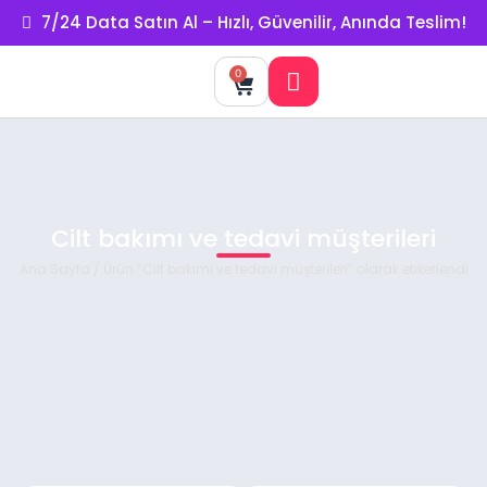
7/24 Data Satın Al – Hızlı, Güvenilir, Anında Teslim!
0
Cilt bakımı ve tedavi müşterileri
Ana Sayfa
/ Ürün “Cilt bakımı ve tedavi müşterileri” olarak etiketlendi