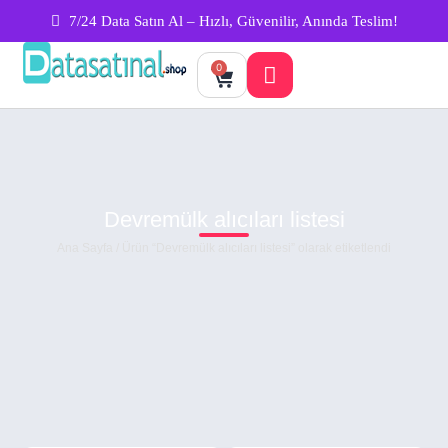
7/24 Data Satın Al – Hızlı, Güvenilir, Anında Teslim!
0
Devremülk alıcıları listesi
Ana Sayfa
/ Ürün “Devremülk alıcıları listesi” olarak etiketlendi