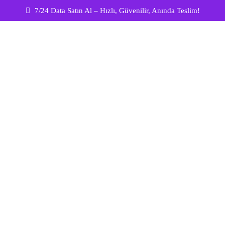
7/24 Data Satın Al – Hızlı, Güvenilir, Anında Teslim!