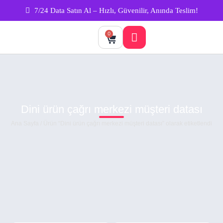
7/24 Data Satın Al – Hızlı, Güvenilir, Anında Teslim!
0
Dini ürün çağrı merkezi müşteri datası
Ana Sayfa
/ Ürün “Dini ürün çağrı merkezi müşteri datası” olarak etiketlendi