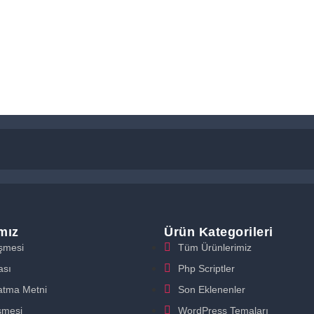
ımız
Ürün Kategorileri
eşmesi
Tüm Ürünlerimiz
ası
Php Scriptler
atma Metni
Son Eklenenler
şmesi
WordPress Temaları