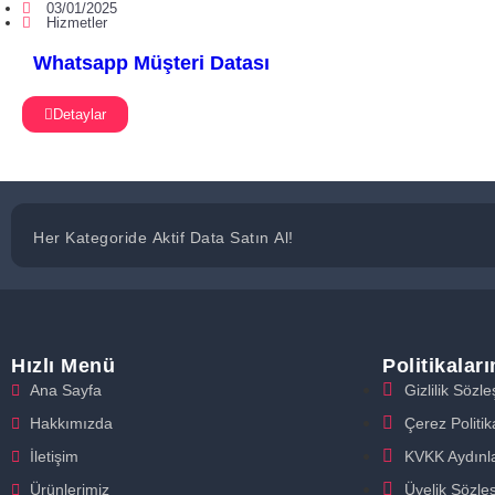
03/01/2025
Hizmetler
Whatsapp Müşteri Datası
Detaylar
Her Kategoride Aktif Data Satın Al!
Hızlı Menü
Politikalar
Ana Sayfa
Gizlilik Sözl
Hakkımızda
Çerez Politik
İletişim
KVKK Aydınl
Ürünlerimiz
Üyelik Sözle