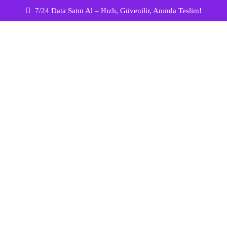
7/24 Data Satın Al – Hızlı, Güvenilir, Anında Teslim!