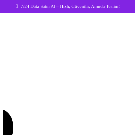
7/24 Data Satın Al – Hızlı, Güvenilir, Anında Teslim!