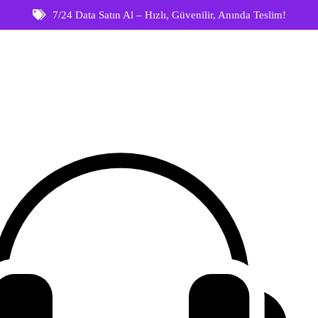
7/24 Data Satın Al – Hızlı, Güvenilir, Anında Teslim!