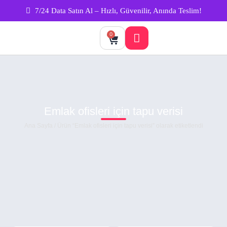
7/24 Data Satın Al – Hızlı, Güvenilir, Anında Teslim!
0
Emlak ofisleri için tapu verisi
Ana Sayfa
/ Ürün “Emlak ofisleri için tapu verisi” olarak etiketlendi