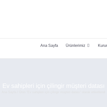
Ana Sayfa
Ürünlerimiz
Kuru
Ev sahipleri için çilingir müşteri datası
Ana Sayfa
/ Ürün “Ev sahipleri için çilingir müşteri datası” olarak etiketlendi