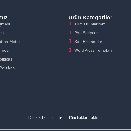
ımız
Ürün Kategorileri
eşmesi
Tüm Ürünlerimiz
ası
Php Scriptler
atma Metni
Son Eklenenler
şmesi
WordPress Temaları
litikası
Politikası
© 2025 Data.com.tc — Tüm hakları saklıdır.