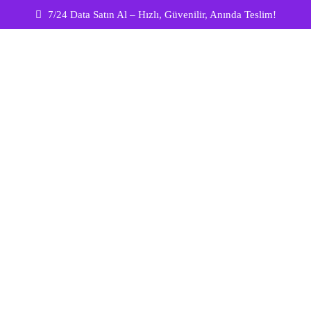
7/24 Data Satın Al – Hızlı, Güvenilir, Anında Teslim!