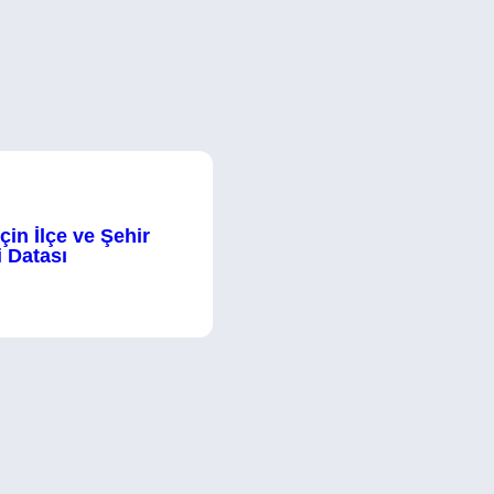
İçin İlçe ve Şehir
i Datası