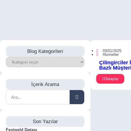
Blog Kategorileri
03/01/2025
Hizmetler
Çilingirciler 
Bazlı Müşter
Detaylar
İçerik Arama
Son Yazılar
Festgeld Datası