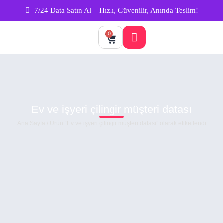
7/24 Data Satın Al – Hızlı, Güvenilir, Anında Teslim!
0
Ev ve işyeri çilingir müşteri datası
Ana Sayfa
/ Ürün “Ev ve işyeri çilingir müşteri datası” olarak etiketlendi