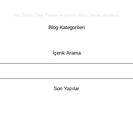
Finans ve yatırım datası
Ana Sayfa
/ Ürün “Finans ve yatırım datası” olarak etiketlendi
Blog Kategorileri
İçerik Arama
Son Yazılar