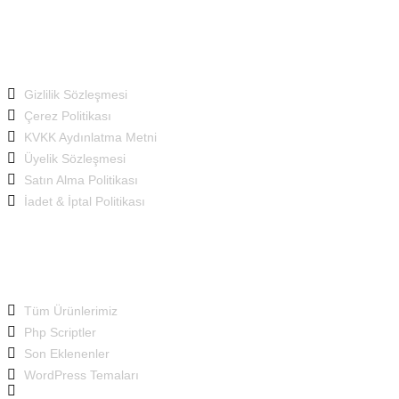
Politikalarımız
Gizlilik Sözleşmesi
Çerez Politikası
KVKK Aydınlatma Metni
Üyelik Sözleşmesi
Satın Alma Politikası
İadet & İptal Politikası
Ürün Kategorileri
Tüm Ürünlerimiz
Php Scriptler
Son Eklenenler
WordPress Temaları
Bizimle bu form aracılığıyla en hızılı şekilde iletişime geçebilirsiniz!