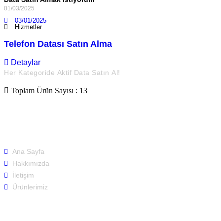
01/03/2025
03/01/2025
Hizmetler
Telefon Datası Satın Alma
Detaylar
Her Kategoride Aktif Data Satın Al!
Toplam Ürün Sayısı :
13
Hızlı Menü
Ana Sayfa
Hakkımızda
İletişim
Ürünlerimiz