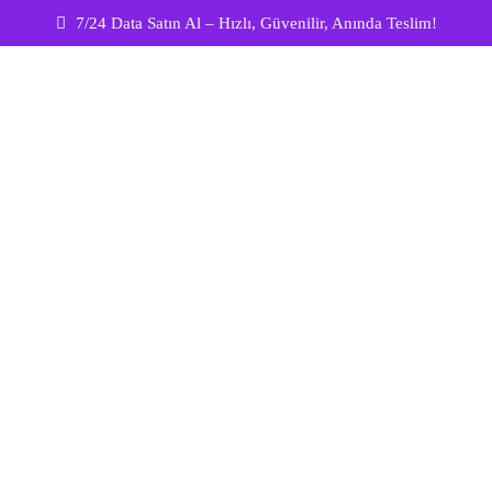
7/24 Data Satın Al – Hızlı, Güvenilir, Anında Teslim!