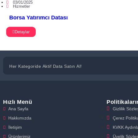
03/01/2025
Hizmetler
Borsa Yatırımcı Datası
Detaylar
Her Kategoride Aktif Data Satın Al!
Hızlı Menü
Politikalar
Ana Sayfa
Gizlilik Sözl
Hakkımızda
Çerez Politik
İletişim
KVKK Aydınl
Ürünlerimiz
Üyelik Sözle