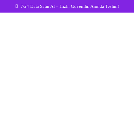
7/24 Data Satın Al – Hızlı, Güvenilir, Anında Teslim!