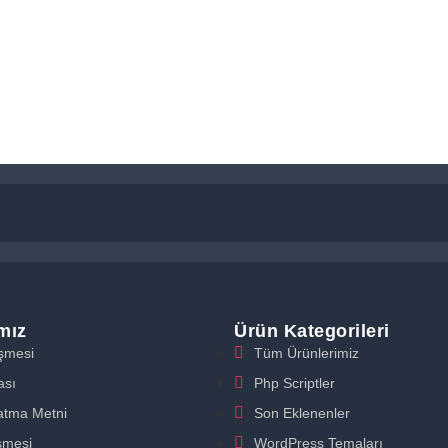
ımız
Ürün Kategorileri
eşmesi
Tüm Ürünlerimiz
ası
Php Scriptler
atma Metni
Son Eklenenler
şmesi
WordPress Temaları