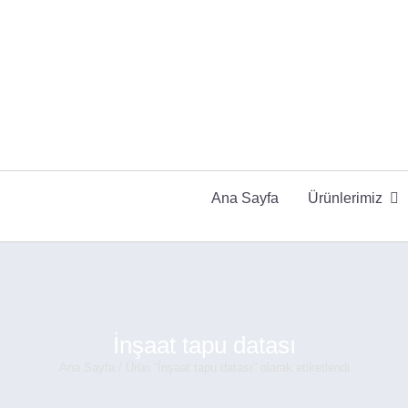
Ana Sayfa
Ürünlerimiz
İnşaat tapu datası
Ana Sayfa
/ Ürün “İnşaat tapu datası” olarak etiketlendi