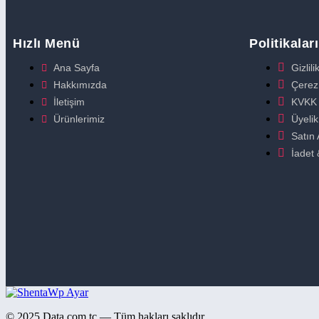
Hızlı Menü
Politikalar
Ana Sayfa
Gizlil
Hakkımızda
Çerez 
İletişim
KVKK 
Ürünlerimiz
Üyeli
Satın 
İadet 
© 2025 Data.com.tc — Tüm hakları saklıdır.