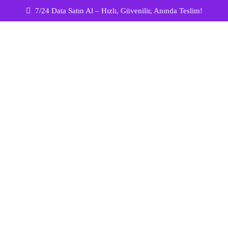
7/24 Data Satın Al – Hızlı, Güvenilir, Anında Teslim!