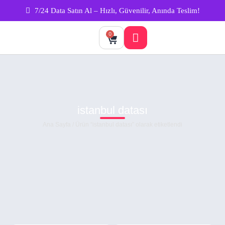
7/24 Data Satın Al – Hızlı, Güvenilir, Anında Teslim!
0
istanbul datası
Ana Sayfa
/ Ürün “istanbul datası” olarak etiketlendi