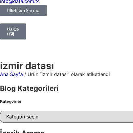
info@data.com.tc
İletişim Formu
0,00
₺
0
Giriş Yap
izmir datası
Ana Sayfa
/ Ürün “izmir datası” olarak etiketlendi
Blog Kategorileri
Kategoriler