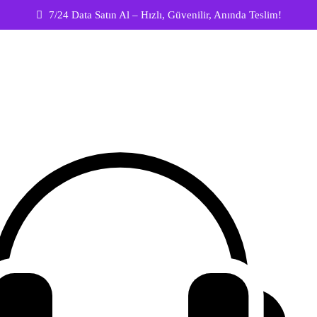
7/24 Data Satın Al – Hızlı, Güvenilir, Anında Teslim!