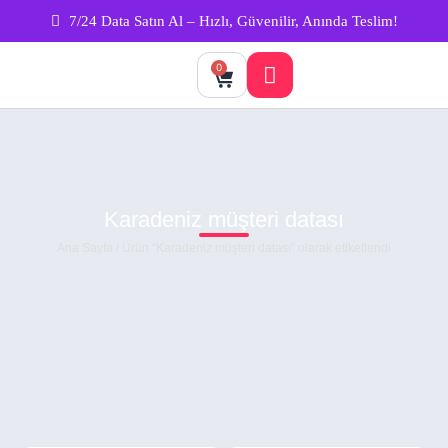
7/24 Data Satın Al – Hızlı, Güvenilir, Anında Teslim!
0
Karadeniz müşteri datası
Ana Sayfa
/ Ürün “Karadeniz müşteri datası” olarak etiketlendi