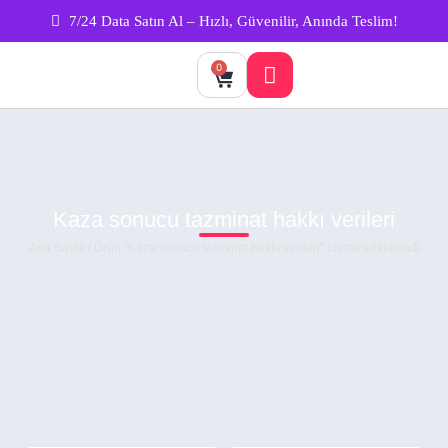
7/24 Data Satın Al – Hızlı, Güvenilir, Anında Teslim!
0
Kaza sonucu tazminat hakkı verileri
Ana Sayfa
/ Ürün “Kaza sonucu tazminat hakkı verileri” olarak etiketlendi