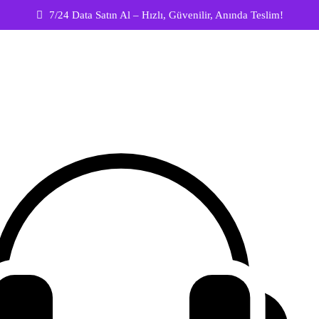
7/24 Data Satın Al – Hızlı, Güvenilir, Anında Teslim!