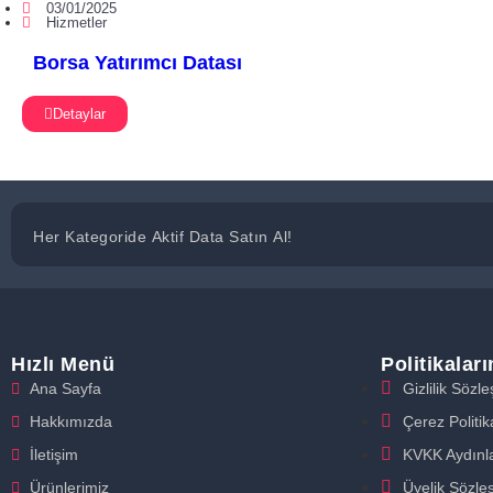
03/01/2025
Hizmetler
Borsa Yatırımcı Datası
Detaylar
Her Kategoride Aktif Data Satın Al!
Hızlı Menü
Politikalar
Ana Sayfa
Gizlilik Sözl
Hakkımızda
Çerez Politik
İletişim
KVKK Aydınl
Ürünlerimiz
Üyelik Sözle