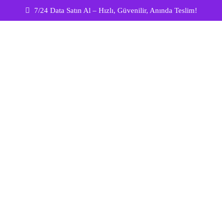
7/24 Data Satın Al – Hızlı, Güvenilir, Anında Teslim!