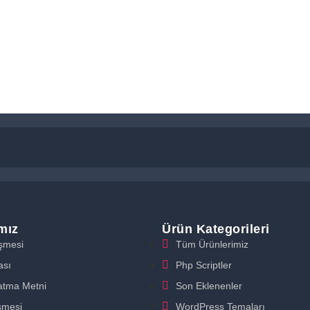
ımız
Ürün Kategorileri
eşmesi
Tüm Ürünlerimiz
ası
Php Scriptler
atma Metni
Son Eklenenler
şmesi
WordPress Temaları