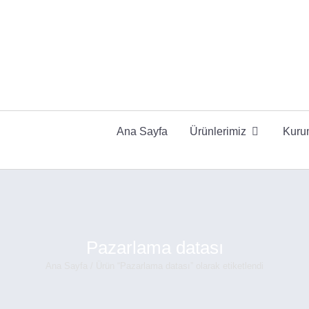
Ana Sayfa
Ürünlerimiz
Kuru
Pazarlama datası
Ana Sayfa
/ Ürün “Pazarlama datası” olarak etiketlendi