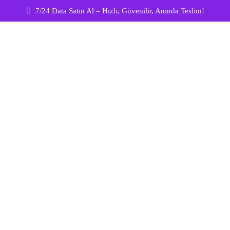
7/24 Data Satın Al – Hızlı, Güvenilir, Anında Teslim!