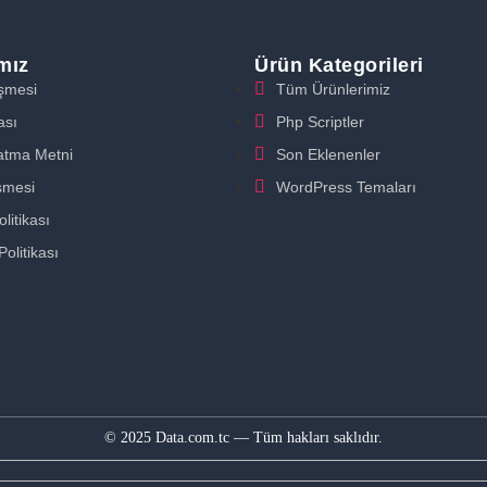
ımız
Ürün Kategorileri
eşmesi
Tüm Ürünlerimiz
ası
Php Scriptler
atma Metni
Son Eklenenler
şmesi
WordPress Temaları
litikası
Politikası
© 2025 Data.com.tc — Tüm hakları saklıdır.