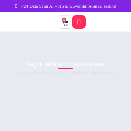
7/24 Data Satın Al – Hızlı, Güvenilir, Anında Teslim!
0
Sağlık sektörü müşteri listesi
Ana Sayfa
/ Ürün “Sağlık sektörü müşteri listesi” olarak etiketlendi