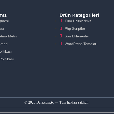
ımız
Ürün Kategorileri
eşmesi
Tüm Ürünlerimiz
ası
Php Scriptler
atma Metni
Son Eklenenler
şmesi
WordPress Temaları
litikası
Politikası
© 2025 Data.com.tc — Tüm hakları saklıdır.