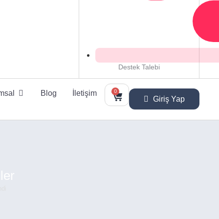
Destek Talebi
0
msal
Blog
İletişim
Giriş Yap
ler
ndi