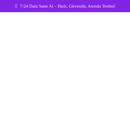
7/24 Data Satın Al – Hızlı, Güvenilir, Anında Teslim!