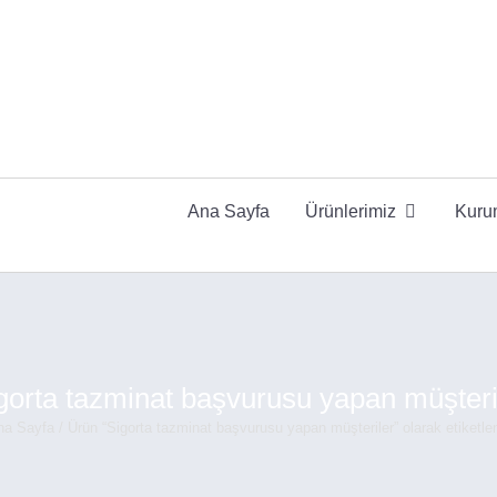
Ana Sayfa
Ürünlerimiz
Kuru
gorta tazminat başvurusu yapan müşteri
na Sayfa
/ Ürün “Sigorta tazminat başvurusu yapan müşteriler” olarak etiketle