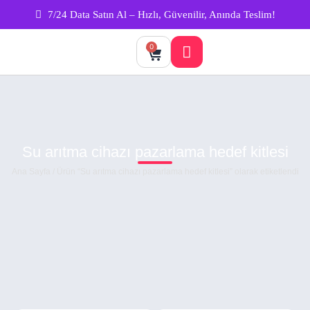
7/24 Data Satın Al – Hızlı, Güvenilir, Anında Teslim!
0
Su arıtma cihazı pazarlama hedef kitlesi
Ana Sayfa
/ Ürün “Su arıtma cihazı pazarlama hedef kitlesi” olarak etiketlendi