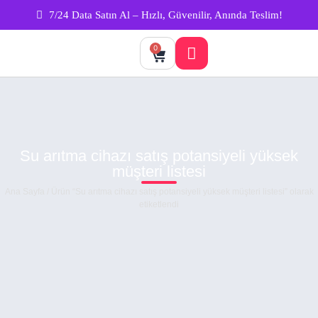
7/24 Data Satın Al – Hızlı, Güvenilir, Anında Teslim!
0
Su arıtma cihazı satış potansiyeli yüksek
müşteri listesi
Ana Sayfa
/ Ürün “Su arıtma cihazı satış potansiyeli yüksek müşteri listesi” olarak
etiketlendi