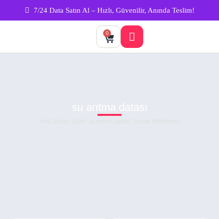
7/24 Data Satın Al – Hızlı, Güvenilir, Anında Teslim!
0
su arıtma datası
Ana Sayfa
/ Ürün “su arıtma datası” olarak etiketlendi