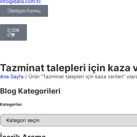
info@data.com.tc
İletişim Formu
0,00
₺
0
Giriş Yap
Tazminat talepleri için kaza v
Ana Sayfa
/ Ürün “Tazminat talepleri için kaza verileri” olar
Blog Kategorileri
Kategoriler