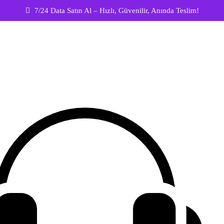
7/24 Data Satın Al – Hızlı, Güvenilir, Anında Teslim!