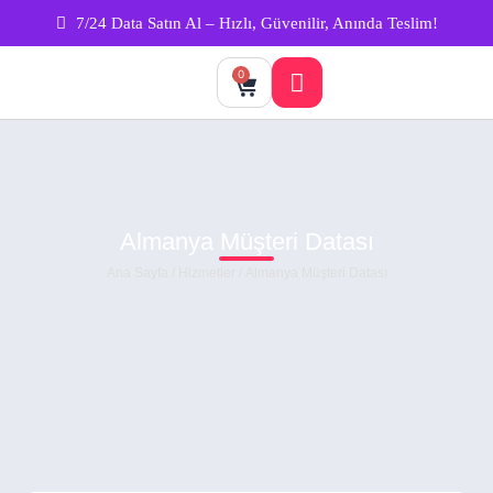
7/24 Data Satın Al – Hızlı, Güvenilir, Anında Teslim!
0
Almanya Müşteri Datası
Ana Sayfa
/
Hizmetler
/ Almanya Müşteri Datası