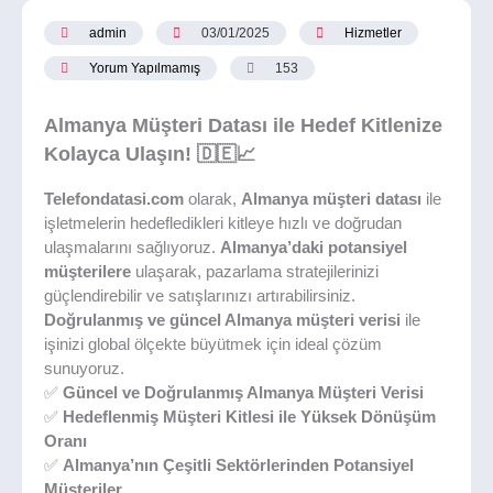
admin
03/01/2025
Hizmetler
Yorum Yapılmamış
153
Almanya Müşteri Datası ile Hedef Kitlenize
Kolayca Ulaşın!
🇩🇪📈
Telefondatasi.com
olarak,
Almanya müşteri datası
ile
işletmelerin hedefledikleri kitleye hızlı ve doğrudan
ulaşmalarını sağlıyoruz.
Almanya’daki potansiyel
müşterilere
ulaşarak, pazarlama stratejilerinizi
güçlendirebilir ve satışlarınızı artırabilirsiniz.
Doğrulanmış ve güncel Almanya müşteri verisi
ile
işinizi global ölçekte büyütmek için ideal çözüm
sunuyoruz.
✅
Güncel ve Doğrulanmış Almanya Müşteri Verisi
✅
Hedeflenmiş Müşteri Kitlesi ile Yüksek Dönüşüm
Oranı
✅
Almanya’nın Çeşitli Sektörlerinden Potansiyel
Müşteriler