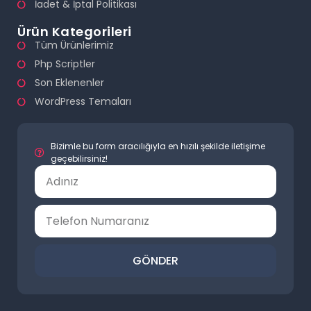
İadet & İptal Politikası
Ürün Kategorileri
Tüm Ürünlerimiz
Php Scriptler
Son Eklenenler
WordPress Temaları
Bizimle bu form aracılığıyla en hızılı şekilde iletişime
geçebilirsiniz!
GÖNDER