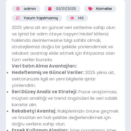
admin
03/01/2025
Hizmetler
Yorum Yapılmamış
149
2025 yılına ait en güncel veri setlerine sahip olun
ve işinizi bir adım öteye taşıyın! Hedef kitleniz
hakkında derinlemesine bilgi sahibi olmak,
stratejilerinizi doğru bir şekilde yönlendirmek ve
rekabet avantajı elde etmek için ihtiyacınız olan
tüm veriler burada.
Veri Satın Alma Avantajları:
Hedeflenmiş ve Güncel Veriler:
2025 yılına ait,
sektörünüzle ilgili en yeni bilgilerle işinizi
yönlendirin.
İleri Düzey Analiz ve Strateji:
Pazar araştırması,
müşteri analitiği ve trend öngörüleri ile veri odaklı
kararlar alın.
Rekabetçi Avantaj:
Rakiplerinizin önüne geçmek
ve fırsatları en hızlı şekilde değerlendirmek için
doğru verilere sahip olun.
Esnek Kullanım Alanları:
İster pazarlama, ister