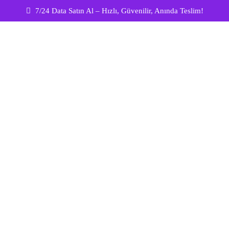
7/24 Data Satın Al – Hızlı, Güvenilir, Anında Teslim!