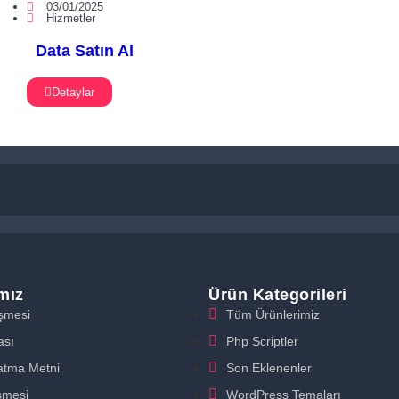
03/01/2025
Hizmetler
Data Satın Al
Detaylar
ımız
Ürün Kategorileri
eşmesi
Tüm Ürünlerimiz
ası
Php Scriptler
atma Metni
Son Eklenenler
şmesi
WordPress Temaları