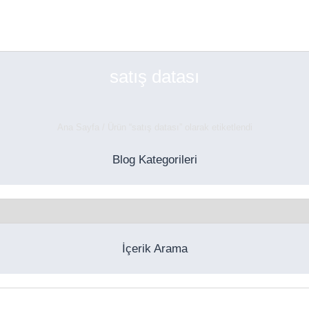
satış datası
Ana Sayfa
/ Ürün “satış datası” olarak etiketlendi
Blog Kategorileri
İçerik Arama